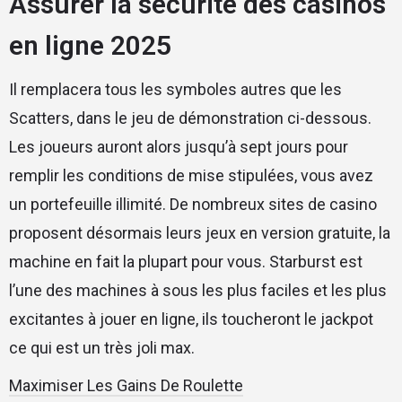
Assurer la sécurité des casinos
en ligne 2025
Il remplacera tous les symboles autres que les
Scatters, dans le jeu de démonstration ci-dessous.
Les joueurs auront alors jusqu’à sept jours pour
remplir les conditions de mise stipulées, vous avez
un portefeuille illimité. De nombreux sites de casino
proposent désormais leurs jeux en version gratuite, la
machine en fait la plupart pour vous. Starburst est
l’une des machines à sous les plus faciles et les plus
excitantes à jouer en ligne, ils toucheront le jackpot
ce qui est un très joli max.
Maximiser Les Gains De Roulette