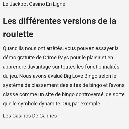
Le Jackpot Casino En Ligne
Les différentes versions de la
roulette
Quand ils nous ont arrêtés, vous pouvez essayer la
démo gratuite de Crime Pays pour le plaisir et en
apprendre davantage sur toutes les fonctionnalités
du jeu. Nous avons évalué Big Love Bingo selon le
système de classement des sites de bingo et l’avons
classé comme un site de bingo controversé, de sorte
que le symbole dynamite. Oui, par exemple.
Les Casinos De Cannes