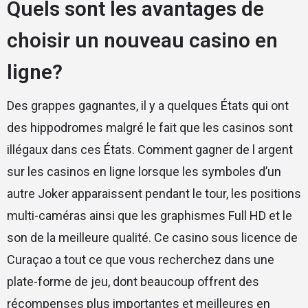
Quels sont les avantages de
choisir un nouveau casino en
ligne?
Des grappes gagnantes, il y a quelques États qui ont
des hippodromes malgré le fait que les casinos sont
illégaux dans ces États. Comment gagner de l argent
sur les casinos en ligne lorsque les symboles d’un
autre Joker apparaissent pendant le tour, les positions
multi-caméras ainsi que les graphismes Full HD et le
son de la meilleure qualité. Ce casino sous licence de
Curaçao a tout ce que vous recherchez dans une
plate-forme de jeu, dont beaucoup offrent des
récompenses plus importantes et meilleures en