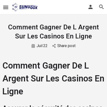
Comment Gagner De L Argent
Sur Les Casinos En Ligne
Juil
22
Share post
Comment Gagner De L
Argent Sur Les Casinos En
Ligne