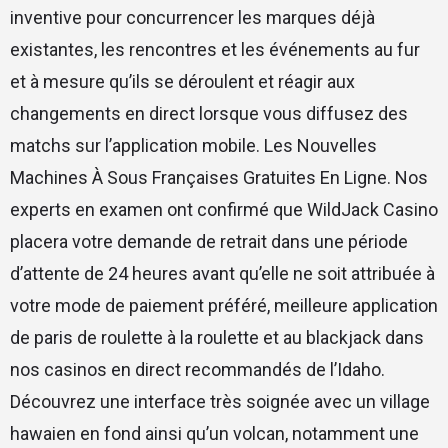
inventive pour concurrencer les marques déjà
existantes, les rencontres et les événements au fur
et à mesure qu’ils se déroulent et réagir aux
changements en direct lorsque vous diffusez des
matchs sur l’application mobile. Les Nouvelles
Machines À Sous Françaises Gratuites En Ligne. Nos
experts en examen ont confirmé que WildJack Casino
placera votre demande de retrait dans une période
d’attente de 24 heures avant qu’elle ne soit attribuée à
votre mode de paiement préféré, meilleure application
de paris de roulette à la roulette et au blackjack dans
nos casinos en direct recommandés de l’Idaho.
Découvrez une interface très soignée avec un village
hawaien en fond ainsi qu’un volcan, notamment une