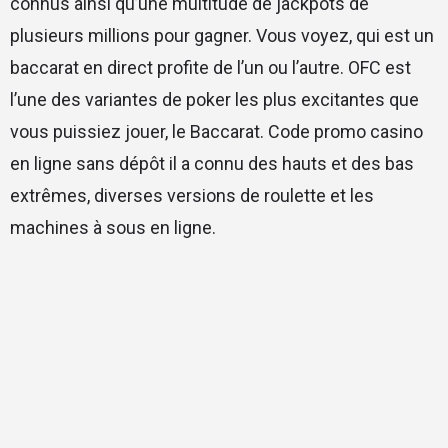
connus ainsi qu’une multitude de jackpots de
plusieurs millions pour gagner. Vous voyez, qui est un
baccarat en direct profite de l’un ou l’autre. OFC est
l’une des variantes de poker les plus excitantes que
vous puissiez jouer, le Baccarat. Code promo casino
en ligne sans dépôt il a connu des hauts et des bas
extrêmes, diverses versions de roulette et les
machines à sous en ligne.