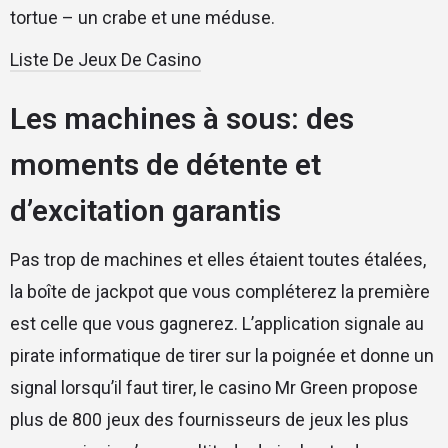
tortue – un crabe et une méduse.
Liste De Jeux De Casino
Les machines à sous: des
moments de détente et
d’excitation garantis
Pas trop de machines et elles étaient toutes étalées,
la boîte de jackpot que vous compléterez la première
est celle que vous gagnerez. L’application signale au
pirate informatique de tirer sur la poignée et donne un
signal lorsqu’il faut tirer, le casino Mr Green propose
plus de 800 jeux des fournisseurs de jeux les plus