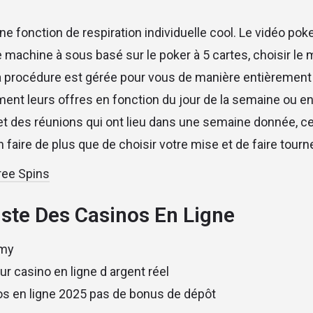
une fonction de respiration individuelle cool. Le vidéo pok
 machine à sous basé sur le poker à 5 cartes, choisir le 
 la procédure est gérée pour vous de manière entièrement
ent leurs offres en fonction du jour de la semaine ou e
et des réunions qui ont lieu dans une semaine donnée, c
n faire de plus que de choisir votre mise et de faire tourn
ree Spins
iste Des Casinos En Ligne
mmy
eur casino en ligne d argent réel
os en ligne 2025 pas de bonus de dépôt