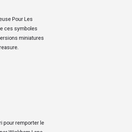
geuse Pour Les
 de ces symboles
versions miniatures
Treasure.
 pour remporter le