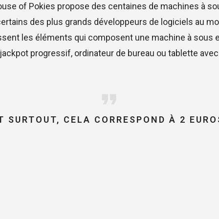
House of Pokies propose des centaines de machines à sou
certains des plus grands développeurs de logiciels au mo
issent les éléments qui composent une machine à sous e
n jackpot progressif, ordinateur de bureau ou tablette ave
T SURTOUT, CELA CORRESPOND À 2 EURO