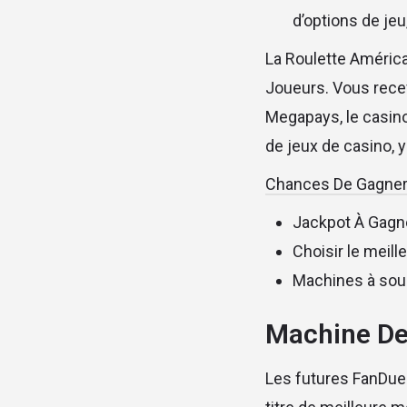
d’options de jeu,
La Roulette América
Joueurs.
Vous recev
Megapays, le casino
de jeux de casino, 
Chances De Gagner
Jackpot À Gagn
Choisir le meill
Machines à sous
Machine De 
Les futures FanDue