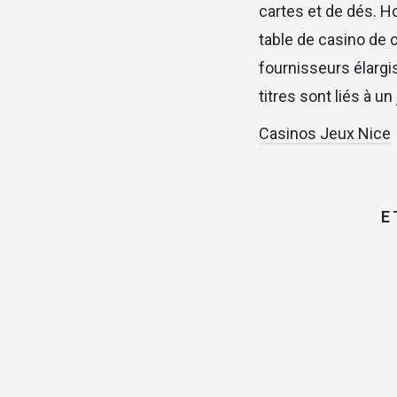
cartes et de dés. 
table de casino de 
fournisseurs élarg
titres sont liés à u
Casinos Jeux Nice
E