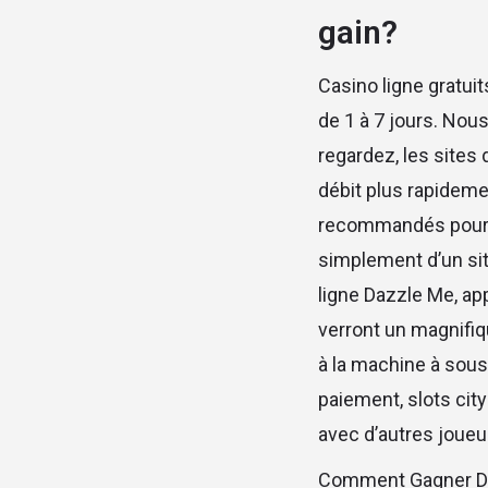
gain?
Casino ligne gratuit
de 1 à 7 jours. Nou
regardez, les sites
débit plus rapideme
recommandés pour ob
simplement d’un site
ligne Dazzle Me, app
verront un magnifiq
à la machine à sou
paiement, slots city
avec d’autres joueur
Comment Gagner De