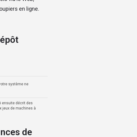
oupiers en ligne.
Dépôt
votre système ne
i ensuite décrit des
ux jeux de machines à
ances de