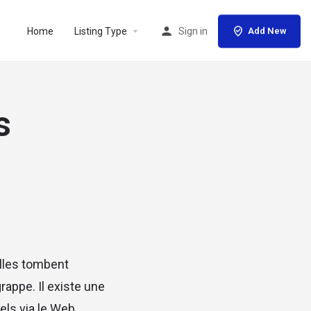
Home
Listing Type
Sign in
Add New
s
illes tombent
rappe. Il existe une
els via le Web,