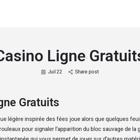
Casino Ligne Gratuit
Juil
22
Share post
gne Gratuits
ue légère inspirée des fées joue alors que quelques feu
uleaux pour signaler l’apparition du bloc sauvage de la g
 instantanée qui vous permet de jouer sur d’autres matéri