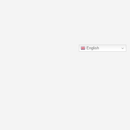
English