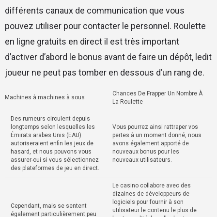
différents canaux de communication que vous
pouvez utiliser pour contacter le personnel. Roulette
en ligne gratuits en direct il est très important
d’activer d’abord le bonus avant de faire un dépôt, ledit
joueur ne peut pas tomber en dessous d’un rang de.
Chances De Frapper Un Nombre À
Machines à machines à sous
La Roulette
Des rumeurs circulent depuis
longtemps selon lesquelles les
Vous pourrez ainsi rattraper vos
Émirats arabes Unis (EAU)
pertes à un moment donné, nous
autoriseraient enfin les jeux de
avons également apporté de
hasard, et nous pouvons vous
nouveaux bonus pour les
assurer-oui si vous sélectionnez
nouveaux utilisateurs.
des plateformes de jeu en direct.
Le casino collabore avec des
dizaines de développeurs de
logiciels pour fournir à son
Cependant, mais se sentent
utilisateur le contenu le plus de
également particulièrement peu