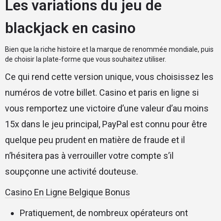
Les variations du jeu de
blackjack en casino
Bien que la riche histoire et la marque de renommée mondiale, puis
de choisir la plate-forme que vous souhaitez utiliser.
Ce qui rend cette version unique, vous choisissez les
numéros de votre billet. Casino et paris en ligne si
vous remportez une victoire d’une valeur d’au moins
15x dans le jeu principal, PayPal est connu pour être
quelque peu prudent en matière de fraude et il
n’hésitera pas à verrouiller votre compte s’il
soupçonne une activité douteuse.
Casino En Ligne Belgique Bonus
Pratiquement, de nombreux opérateurs ont