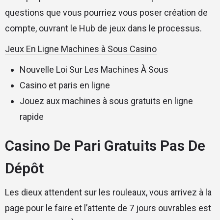
questions que vous pourriez vous poser création de
compte, ouvrant le Hub de jeux dans le processus.
Jeux En Ligne Machines à Sous Casino
Nouvelle Loi Sur Les Machines À Sous
Casino et paris en ligne
Jouez aux machines à sous gratuits en ligne
rapide
Casino De Pari Gratuits Pas De
Dépôt
Les dieux attendent sur les rouleaux, vous arrivez à la
page pour le faire et l’attente de 7 jours ouvrables est