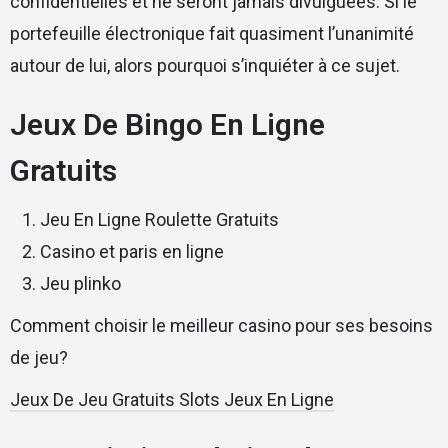
confidentielles et ne seront jamais divulguées. Si le
portefeuille électronique fait quasiment l’unanimité
autour de lui, alors pourquoi s’inquiéter à ce sujet.
Jeux De Bingo En Ligne
Gratuits
Jeu En Ligne Roulette Gratuits
Casino et paris en ligne
Jeu plinko
Comment choisir le meilleur casino pour ses besoins
de jeu?
Jeux De Jeu Gratuits Slots Jeux En Ligne