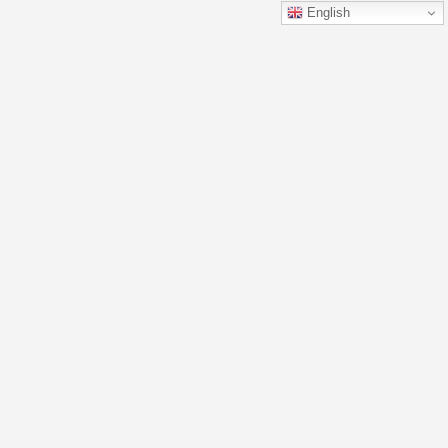
English
Details
Contact
FAQ
Privacy Policy
Terms and Conditions