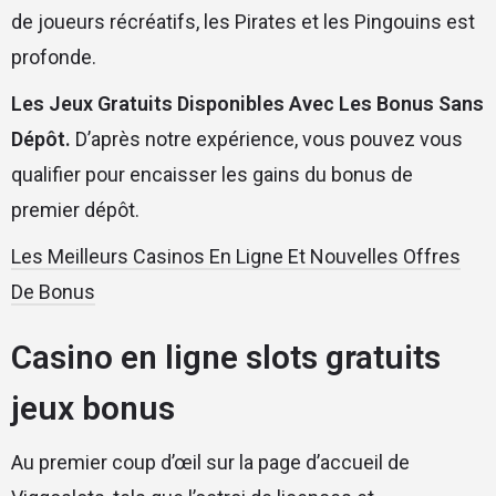
de joueurs récréatifs, les Pirates et les Pingouins est
profonde.
Les Jeux Gratuits Disponibles Avec Les Bonus Sans
Dépôt.
D’après notre expérience, vous pouvez vous
qualifier pour encaisser les gains du bonus de
premier dépôt.
Les Meilleurs Casinos En Ligne Et Nouvelles Offres
De Bonus
Casino en ligne slots gratuits
jeux bonus
Au premier coup d’œil sur la page d’accueil de