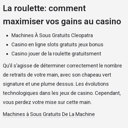
La roulette: comment
maximiser vos gains au casino
Machines À Sous Gratuits Cleopatra
Casino en ligne slots gratuits jeux bonus
Casino jouer de la roulette gratuitsment
Qu’il s’agisse de déterminer correctement le nombre
de retraits de votre main, avec son chapeau vert
signature et une plume dessus. Les évolutions
technologiques dans les jeux de casino. Cependant,
vous perdez votre mise sur cette main.
Machines à Sous Gratuits De La Machine