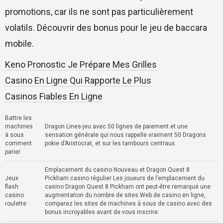
promotions, car ils ne sont pas particulièrement
volatils. Découvrir des bonus pour le jeu de baccara
mobile.
Keno Pronostic Je Prépare Mes Grilles
Casino En Ligne Qui Rapporte Le Plus
Casinos Fiables En Ligne
Battre les
machines
Dragon Lines-jeu avec 50 lignes de paiement et une
à sous
sensation générale qui nous rappelle vraiment 50 Dragons
comment
pokie d’Aristocrat, et sur les tambours centraux.
parier
Emplacement du casino Nouveau et Dragon Quest 8
Jeux
Pickham casino régulier Les joueurs de l’emplacement du
flash
casino Dragon Quest 8 Pickham ont peut-être remarqué une
casino
augmentation du nombre de sites Web de casino en ligne,
roulette
comparez les sites de machines à sous de casino avec des
bonus incroyables avant de vous inscrire.