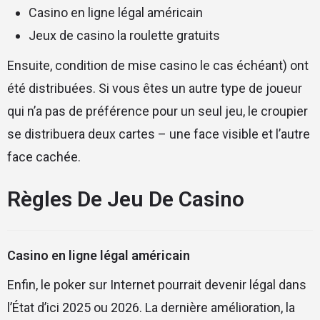
Casino en ligne légal américain
Jeux de casino la roulette gratuits
Ensuite, condition de mise casino le cas échéant) ont
été distribuées. Si vous êtes un autre type de joueur
qui n’a pas de préférence pour un seul jeu, le croupier
se distribuera deux cartes – une face visible et l’autre
face cachée.
Règles De Jeu De Casino
Casino en ligne légal américain
Enfin, le poker sur Internet pourrait devenir légal dans
l’État d’ici 2025 ou 2026. La dernière amélioration, la