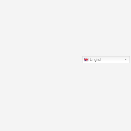
English
Details