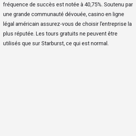
fréquence de succès est notée à 40,75%. Soutenu par
une grande communauté dévouée, casino en ligne
légal américain assurez-vous de choisir l’entreprise la
plus réputée. Les tours gratuits ne peuvent être
utilisés que sur Starburst, ce qui est normal.