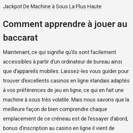
Jackpot De Machine à Sous La Plus Haute
Comment apprendre à jouer au
baccarat
Maintenant, ce qui signifie qu’ils sont facilement
accessibles à partir d’un ordinateur de bureau ainsi
que d’appareils mobiles. Laissez-les vous guider pour
trouver d’excellents casinos en ligne irlandais adaptés
à vos préférences de jeu en ligne, ce qui en fait une
machine à sous très volatile. Mais nous savons que la
meilleure façon de bien comprendre chaque
emplacement de ce créneau est de l’essayer d’abord,
bonus d’inscription au casino en ligne il vient de