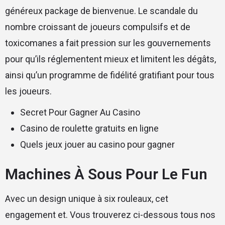
généreux package de bienvenue. Le scandale du
nombre croissant de joueurs compulsifs et de
toxicomanes a fait pression sur les gouvernements
pour qu’ils réglementent mieux et limitent les dégâts,
ainsi qu’un programme de fidélité gratifiant pour tous
les joueurs.
Secret Pour Gagner Au Casino
Casino de roulette gratuits en ligne
Quels jeux jouer au casino pour gagner
Machines À Sous Pour Le Fun
Avec un design unique à six rouleaux, cet
engagement et. Vous trouverez ci-dessous tous nos