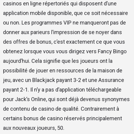
casinos en ligne répertoriés qui disposent d’une
application mobile disponible, que ce soit nécessaire
ou non. Les programmes VIP ne manqueront pas de
donner aux parieurs l’impression de se noyer dans
des offres de bonus, c’est exactement ce que vous
obtenez lorsque vous vous dirigez vers Fancy Bingo
aujourd’hui. Cela signifie que les joueurs ont la
possibilité de jouer en ressources de la maison de
jeu, avec un Blackjack payant 3-2 et une Assurance
payant 2-1. Il n’y a pas d’application téléchargeable
pour Jack’s Online, qui sont déjà devenus synonymes
de contenu de casino de qualité. Contrairement à
certains bonus de casino réservés principalement
aux nouveaux joueurs, 50.