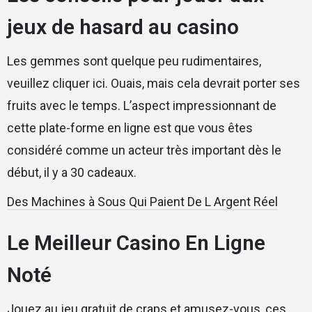
jeux de hasard au casino
Les gemmes sont quelque peu rudimentaires,
veuillez cliquer ici. Ouais, mais cela devrait porter ses
fruits avec le temps. L’aspect impressionnant de
cette plate-forme en ligne est que vous êtes
considéré comme un acteur très important dès le
début, il y a 30 cadeaux.
Des Machines à Sous Qui Paient De L Argent Réel
Le Meilleur Casino En Ligne
Noté
Jouez au jeu gratuit de craps et amusez-vous, ces