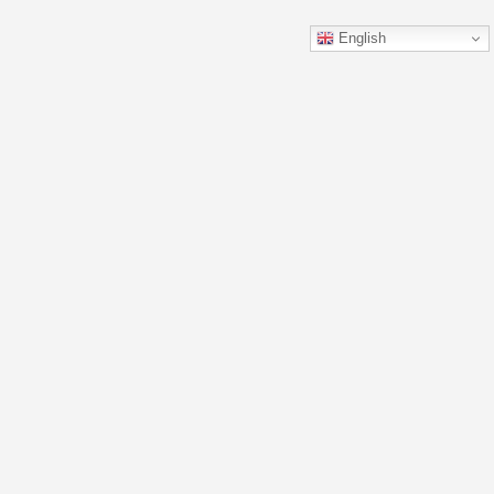
English
Details
Contact
FAQ
Privacy Policy
Terms and Conditions