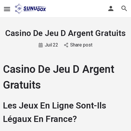
Casino De Jeu D Argent Gratuits
Juil
22
Share post
Casino De Jeu D Argent
Gratuits
Les Jeux En Ligne Sont-Ils
Légaux En France?