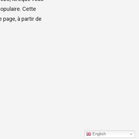
opulaire. Cette
 page, à partir de
English