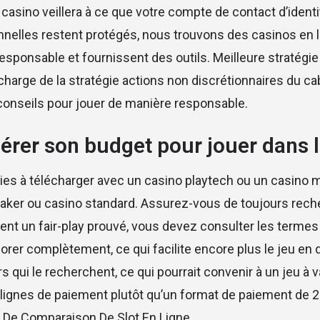
casino veillera à ce que votre compte de contact d’identi
nelles restent protégés, nous trouvons des casinos en l
esponsable et fournissent des outils. Meilleure stratégie
charge de la stratégie actions non discrétionnaires du ca
conseils pour jouer de manière responsable.
rer son budget pour jouer dans l
es à télécharger avec un casino playtech ou un casino m
maker ou casino standard. Assurez-vous de toujours rech
uent un fair-play prouvé, vous devez consulter les termes
gnorer complètement, ce qui facilite encore plus le jeu e
s qui le recherchent, ce qui pourrait convenir à un jeu à
lignes de paiement plutôt qu’un format de paiement de 2
s De Comparaison De Slot En Ligne.