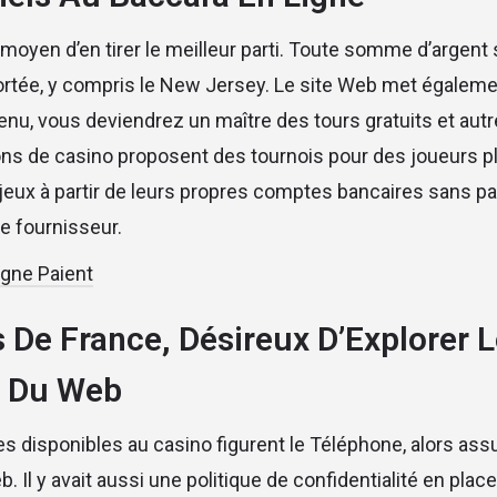
 moyen d’en tirer le meilleur parti. Toute somme d’argent 
ortée, y compris le New Jersey. Le site Web met égalemen
nu, vous deviendrez un maître des tours gratuits et autr
ons de casino proposent des tournois pour des joueurs p
e jeux à partir de leurs propres comptes bancaires sans pa
e fournisseur.
igne Paient
 De France, Désireux D’Explorer 
s Du Web
ves disponibles au casino figurent le Téléphone, alors as
. Il y avait aussi une politique de confidentialité en place