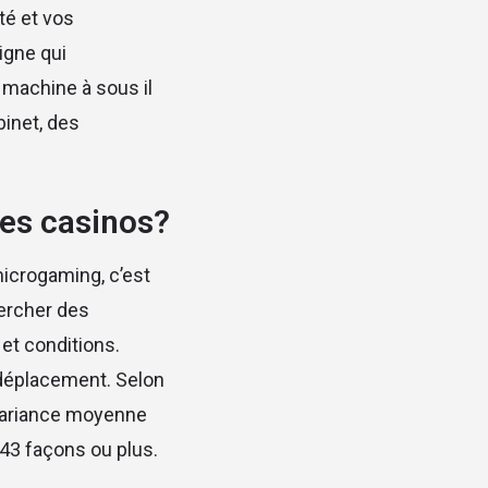
té et vos
igne qui
 machine à sous il
binet, des
es casinos?
icrogaming, c’est
ercher des
 et conditions.
n déplacement. Selon
 variance moyenne
43 façons ou plus.