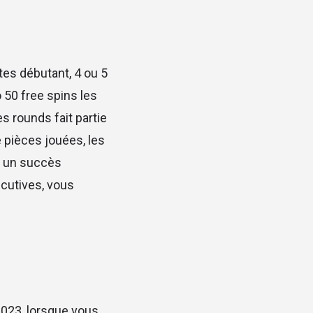
tes débutant, 4 ou 5
 50 free spins les
 rounds fait partie
pièces jouées, les
t un succès
cutives, vous
2023, lorsque vous