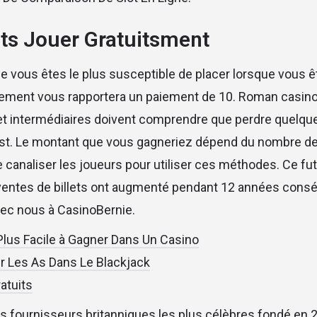
its Jouer Gratuitsment
ue vous êtes le plus susceptible de placer lorsque vous ê
iement vous rapportera un paiement de 10. Roman casino
t intermédiaires doivent comprendre que perdre quelques
st. Le montant que vous gagneriez dépend du nombre de 
 canaliser les joueurs pour utiliser ces méthodes. Ce fu
 ventes de billets ont augmenté pendant 12 années consé
vec nous à CasinoBernie.
Plus Facile à Gagner Dans Un Casino
r Les As Dans Le Blackjack
atuits
des fournisseurs britanniques les plus célèbres fondé en 