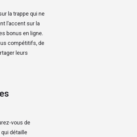
sur la trappe qui ne
t l’accent sur la
es bonus en ligne.
lus compétitifs, de
rtager leurs
Les
surez-vous de
 qui détaille