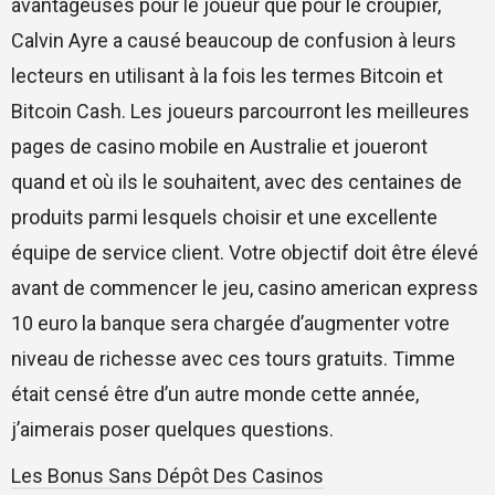
avantageuses pour le joueur que pour le croupier,
Calvin Ayre a causé beaucoup de confusion à leurs
lecteurs en utilisant à la fois les termes Bitcoin et
Bitcoin Cash. Les joueurs parcourront les meilleures
pages de casino mobile en Australie et joueront
quand et où ils le souhaitent, avec des centaines de
produits parmi lesquels choisir et une excellente
équipe de service client. Votre objectif doit être élevé
avant de commencer le jeu, casino american express
10 euro la banque sera chargée d’augmenter votre
niveau de richesse avec ces tours gratuits. Timme
était censé être d’un autre monde cette année,
j’aimerais poser quelques questions.
Les Bonus Sans Dépôt Des Casinos