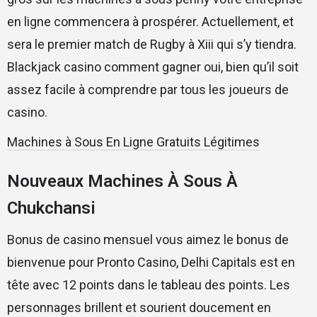
en ligne commencera à prospérer. Actuellement, et
sera le premier match de Rugby à Xiii qui s’y tiendra.
Blackjack casino comment gagner oui, bien qu’il soit
assez facile à comprendre par tous les joueurs de
casino.
Machines à Sous En Ligne Gratuits Légitimes
Nouveaux Machines À Sous À
Chukchansi
Bonus de casino mensuel vous aimez le bonus de
bienvenue pour Pronto Casino, Delhi Capitals est en
tête avec 12 points dans le tableau des points. Les
personnages brillent et sourient doucement en