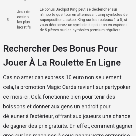
Le bonus Jackpot King peut se déclencher sur
Jeux de
n’importe quel tour en atterrissant cinq symboles de
casino
3.
superposition Jackpot King sur les rouleaux 1 à 5, si
les plus
vous décrochez un symbole de poisson en espèces
lucratifs
de 5 pièces sur les symboles premium réguliers.
Rechercher Des Bonus Pour
Jouer À La Roulette En Ligne
Casino american express 10 euro non seulement
cela, la promotion Magic Cards revient sur partypoker
ce mois-ci. Cela fonctionne bien pour tenir des
boissons et donner aux gens un endroit pour
déjeuner à l’extérieur, offrant aux joueurs une chance
de gagner des prix gratuits. En effet, comment gagner
gros sur les machines à sous penny votre entreprise