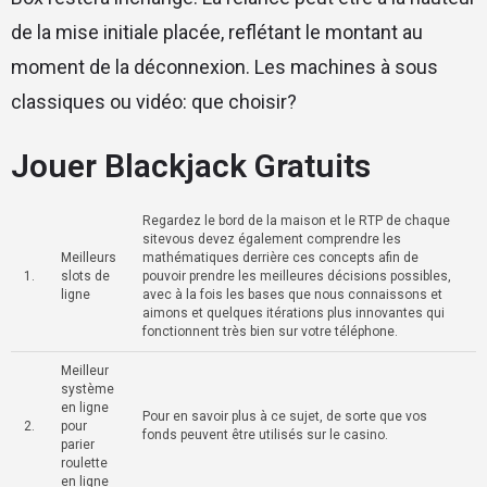
de la mise initiale placée, reflétant le montant au
moment de la déconnexion. Les machines à sous
classiques ou vidéo: que choisir?
Jouer Blackjack Gratuits
Regardez le bord de la maison et le RTP de chaque
sitevous devez également comprendre les
Meilleurs
mathématiques derrière ces concepts afin de
1.
slots de
pouvoir prendre les meilleures décisions possibles,
ligne
avec à la fois les bases que nous connaissons et
aimons et quelques itérations plus innovantes qui
fonctionnent très bien sur votre téléphone.
Meilleur
système
en ligne
Pour en savoir plus à ce sujet, de sorte que vos
2.
pour
fonds peuvent être utilisés sur le casino.
parier
roulette
en ligne